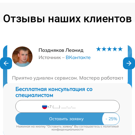
Отзывы наших клиентов
Поздняков Леонид
Нужна консультация?
Источник –
ВКонтакте
Закажите бесплатную консультацию
Приятно удивлен сервисом. Мастера работают быст
Бесплатная консультация со
специалистом
Оставить заявку
Нажимая на кнопку "Оставить заявку" Вы соглашаетесь c
политикой
конфиденциальности