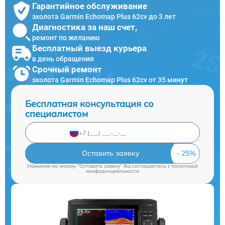
Гарантийное обслуживание
эхолота Garmin Echomap Plus 62cv до 3 лет
Диагностика за наш счет,
ремонт по желанию
Бесплатный выезд курьера
в день обращения
Срочный ремонт
эхолота Garmin Echomap Plus 62cv от 35 минут
Бесплатная консультация со
специалистом
Оставить заявку
Нажимая на кнопку "Оставить заявку" Вы соглашаетесь c
политикой
конфиденциальности