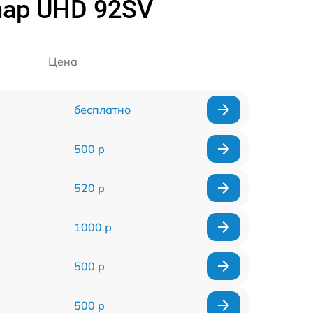
map UHD 92SV
Цена
бесплатно
500 р
520 р
1000 р
500 р
500 р