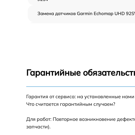
Замена датчиков Garmin Echomap UHD 92S
Замена корпуса Garmin Echomap UHD 92SV
Замена микросхем системной логики Garmi
Echomap UHD 92SV
Замена экрана Garmin Echomap UHD 92SV
Гарантийные обязательст
Замена процессора Garmin Echomap UHD
92SV
Гарантия от сервиса: на установленные нами
Прошивка Garmin Echomap UHD 92SV
Что считается гарантийным случаем?
Замена разъема Garmin Echomap UHD 92S
Для работ: Повторное возникновение дефект
запчасти).
Замена зуммера Garmin Echomap UHD 92S