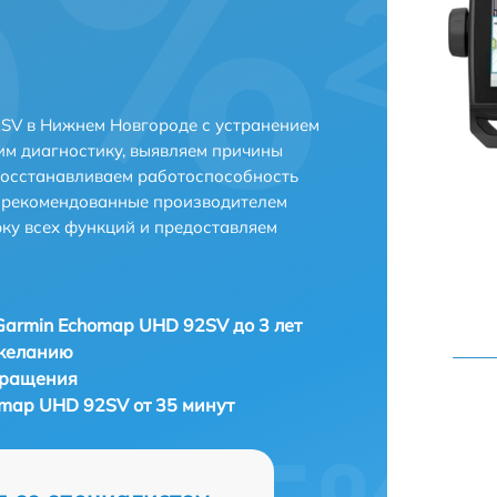
SV в Нижнем Новгороде с устранением
м диагностику, выявляем причины
восстанавливаем работоспособность
и рекомендованные производителем
рку всех функций и предоставляем
Garmin Echomap UHD 92SV до 3 лет
 желанию
бращения
omap UHD 92SV от 35 минут