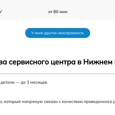
V
от 80 мин
от 50 мин
У меня другая неисправность
n
от 60 мин
от 60 мин
ва сервисного центра в Нижнем
от 50 мин
 детали — до 3 месяцев.
от 60 мин
V
от 90 мин
а, который напрямую связан с качеством проведенного 
V
от 70 мин