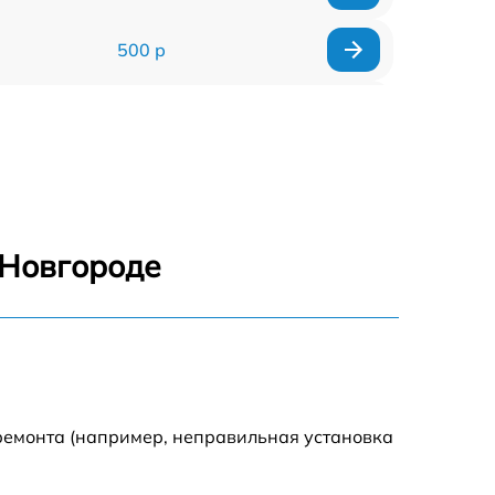
500 р
750 р
500 р
1000 р
 Новгороде
500 р
500 р
500 р
ремонта (например, неправильная установка
500 р