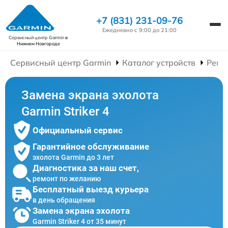
+7 (831) 231-09-76
Ежедневно с 9:00 до 21:00
Сервисный центр Garmin
в
Нижнем Новгороде
Сервисный центр Garmin
Каталог устройств
Ремо
Замена экрана эхолота
Garmin Striker 4
Официальный сервис
Гарантийное обслуживание
эхолота Garmin до 3 лет
Диагностика за наш счет,
ремонт по желанию
Бесплатный выезд курьера
в день обращения
Замена экрана эхолота
Garmin Striker 4 от 35 минут