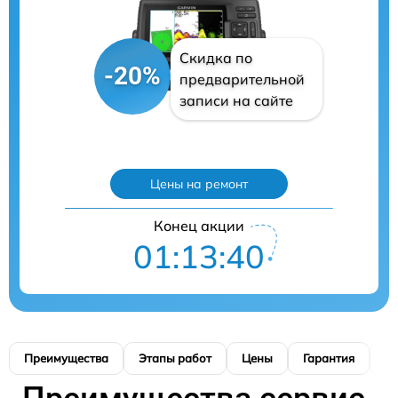
Скидка по
-20%
предварительной
записи на сайте
Цены на ремонт
Конец акции
01:13:39
Преимущества
Этапы работ
Цены
Гарантия
М