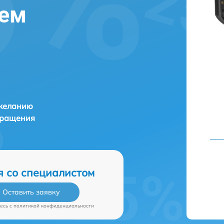
нем
 желанию
бращения
я со специалистом
Оставить заявку
есь c
политикой конфиденциальности