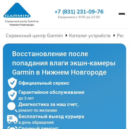
+7 (831) 231-09-76
Ежедневно с 9:00 до 21:00
Сервисный центр Garmin
в
Нижнем Новгороде
Сервисный центр Garmin
Каталог устройств
Ремо
Восстановление после
попадания влаги экшн-камеры
Garmin в Нижнем Новгороде
Официальный сервис
Гарантийное обслуживание
до 3 лет
Диагностика за наш счет,
ремонт по желанию
Бесплатный выезд курьера
в день обращения
Срочный ремонт