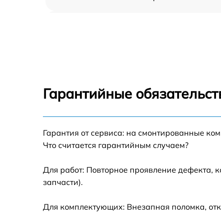
Замена корпуса Garmin Alpha 10
Замена аккумулятора Garmin Alpha 10
Замена контроллер питания Garmin Alpha 
Гарантийные обязательст
Восстановление после попадания влаги
Garmin Alpha 10
Замена датчиков управления, высоты,
Гарантия от сервиса: на смонтированные ко
движения Garmin Alpha 10
Что считается гарантийным случаем?
Для работ: Повторное проявление дефекта, 
запчасти).
Для комплектующих: Внезапная поломка, отк