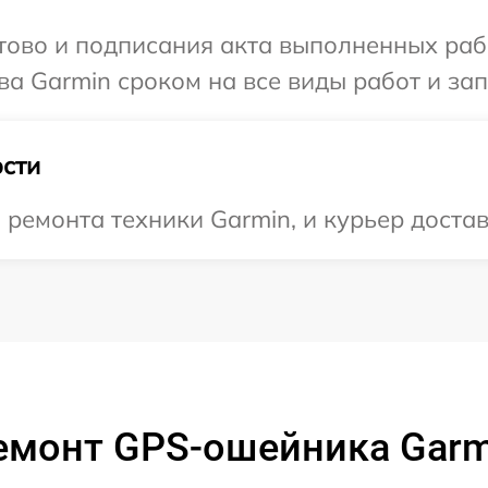
готово и подписания акта выполненных р
ва Garmin сроком на все виды работ и зап
сти
емонта техники Garmin, и курьер достави
емонт GPS-ошейника Garmi