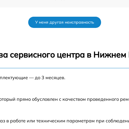
от 60 мин
У меня другая неисправность
от 50 мин
10
от 60 мин
ва сервисного центра в Нижнем
от 70 мин
мплектующие — до 3 месяцев.
от 60 мин
который прямо обусловлен с качеством проведенного ре
аз в работе или техническим параметрам при соблюден