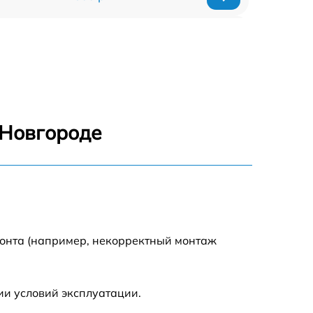
600 р
800 р
700 р
 Новгороде
750 р
600 р
монта (например, некорректный монтаж
ии условий эксплуатации.