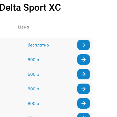
elta Sport XC
Цена
бесплатно
800 р
500 р
800 р
800 р