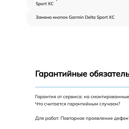
Sport XC
Замена кнопок Garmin Delta Sport XC
Замена корпуса Garmin Delta Sport XC
Замена аккумулятора Garmin Delta Sport XC
Замена контроллер питания Garmin Delta
Sport XC
Гарантийные обязатель
Восстановление после попадания влаги
Garmin Delta Sport XC
Замена датчиков управления, высоты,
Гарантия от сервиса: на смонтированны
движения Garmin Delta Sport XC
Что считается гарантийным случаем?
Для работ: Повторное проявление дефек