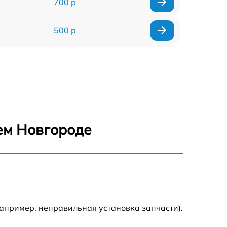
700 р
500 р
600 р
800 р
700 р
ем Новгороде
750 р
600 р
апример, неправильная установка запчасти).