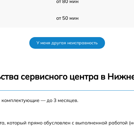
от 80 мин
от 50 мин
от 60 мин
У меня другая неисправность
от 50 мин
от 60 мин
ства сервисного центра в Нижн
от 70 мин
е комплектующие — до 3 месяцев.
от 60 мин
та, который прямо обусловлен с выполненной работой (н