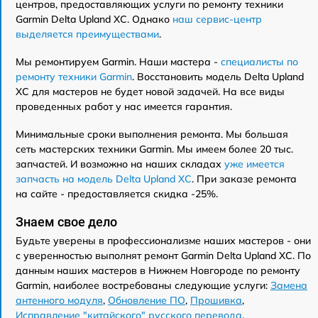
центров, предоставляющих услуги по ремонту техники
Garmin Delta Upland XC. Однако
наш сервис-центр
выделяется преимуществами
.
Мы ремонтируем Garmin. Наши мастера -
специалисты по
ремонту техники Garmin
. Восстановить модель Delta Upland
XC для мастеров не будет новой задачей. На все виды
проведенных работ у нас имеется гарантия.
Минимальные сроки выполнения ремонта. Мы большая
сеть мастерских техники Garmin. Мы имеем более 20 тыс.
запчастей. И возможно на наших складах
уже имеется
запчасть на модель Delta Upland XC
. При заказе ремонта
на сайте - предоставляется скидка -25%.
Знаем свое дело
Будьте уверены в профессионализме наших мастеров - они
с уверенностью выполнят ремонт Garmin Delta Upland XC. По
данным наших мастеров в Нижнем Новгороде по ремонту
Garmin, наиболее востребованы следующие услуги:
Замена
антенного модуля
,
Обновление ПО
,
Прошивка
,
Исправление "китайского" русского перевода
,