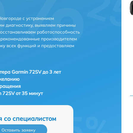
Новгороде с устранением
м диагностику, выявляем причины
восстанавливаем работоспособность
и рекомендованные производителем
рку всех функций и предоставляем
тера Garmin 72SV до 3 лет
 желанию
бращения
 72SV от 35 минут
я со специалистом
Оставить заявку