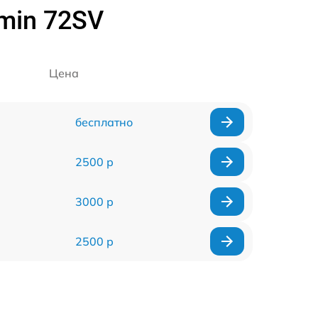
min 72SV
Цена
бесплатно
2500 р
3000 р
2500 р