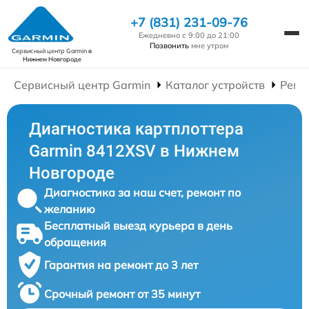
+7 (831) 231-09-76
Ежедневно с 9:00 до 21:00
Позвонить
мне утром
Сервисный центр Garmin
в
Нижнем Новгороде
Сервисный центр Garmin
Каталог устройств
Ремо
Диагностика картплоттера
Garmin 8412XSV в Нижнем
Новгороде
Диагностика за наш счет, ремонт по
желанию
Бесплатный выезд курьера в день
обращения
Гарантия на ремонт до 3 лет
Срочный ремонт от 35 минут