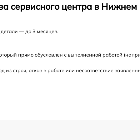
ва сервисного центра в Нижнем
от 60 мин
 детали — до 3 месяцев.
от 60 мин
от 60 мин
который прямо обусловлен с выполненной работой (напр
от 30 мин
из строя, отказ в работе или несоответствие заявлен
от 60 мин
от 60 мин
от 60 мин
от 60 мин