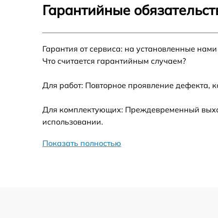
Гарантийные обязательст
Замена термотрубок
Гарантия от сервиса: на установленные нами
Замена станции airport
Что считается гарантийным случаем?
Замена подсветки матрицы
Для работ: Повторное проявление дефекта, 
Замена батареи
Для комплектующих: Преждевременный выход 
использовании.
Замена аудио выхода
Показать полностью
Замена VGA порта
Замена S-Video порта
Чистка от вирусов