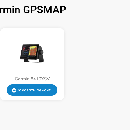
armin GPSMAP
2500 р
3000 р
2500 р
Garmin 8410XSV
Заказать ремонт