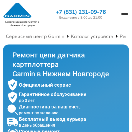
+7 (831) 231-09-76
Ежедневно с 9:00 до 21:00
Сервисный центр Garmin
в
Нижнем Новгороде
Сервисный центр Garmin
Каталог устройств
Ремо
Ремонт цепи датчика
картплоттера
Garmin в Нижнем Новгороде
Официальный сервис
Гарантийное обслуживание
до 3 лет
Диагностика за наш счет,
ремонт по желанию
Бесплатный выезд курьера
в день обращения
Срочный ремонт