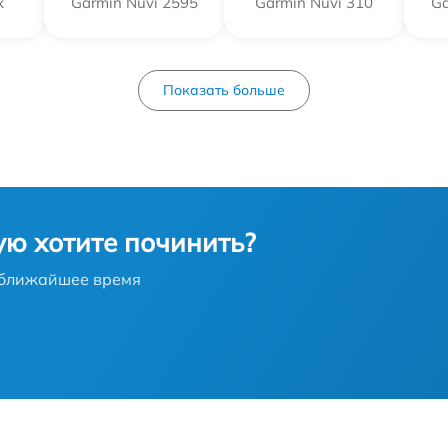
x
Garmin Nuvi 2595
Garmin Nuvi 310
Ga
Показать больше
ую хотите починить?
в ближайшее время