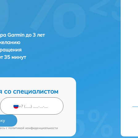
ра Garmin до 3 лет
 желанию
бращения
т 35 минут
я со специалистом
вку
есь c
политикой конфиденциальности