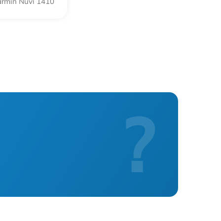
rmin Nuvi 1410
?