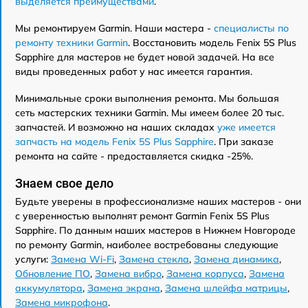
выделяется преимуществами
.
Мы ремонтируем Garmin. Наши мастера -
специалисты по
ремонту техники Garmin
. Восстановить модель Fenix 5S Plus
Sapphire для мастеров не будет новой задачей. На все
виды проведенных работ у нас имеется гарантия.
Минимальные сроки выполнения ремонта. Мы большая
сеть мастерских техники Garmin. Мы имеем более 20 тыс.
запчастей. И возможно на наших складах
уже имеется
запчасть на модель Fenix 5S Plus Sapphire
. При заказе
ремонта на сайте - предоставляется скидка -25%.
Знаем свое дело
Будьте уверены в профессионализме наших мастеров - они
с уверенностью выполнят ремонт Garmin Fenix 5S Plus
Sapphire. По данным наших мастеров в Нижнем Новгороде
по ремонту Garmin, наиболее востребованы следующие
услуги:
Замена Wi-Fi
,
Замена стекла
,
Замена динамика
,
Обновление ПО
,
Замена вибро
,
Замена корпуса
,
Замена
аккумулятора
,
Замена экрана
,
Замена шлейфа матрицы
,
Замена микрофона
.