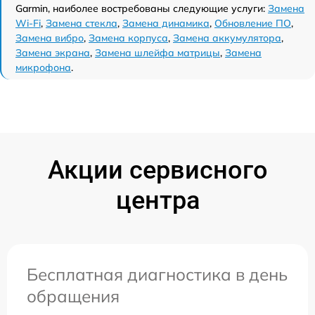
Garmin, наиболее востребованы следующие услуги:
Замена
Wi-Fi
,
Замена стекла
,
Замена динамика
,
Обновление ПО
,
Замена вибро
,
Замена корпуса
,
Замена аккумулятора
,
Замена экрана
,
Замена шлейфа матрицы
,
Замена
микрофона
.
Акции сервисного
центра
Бесплатная диагностика в день
обращения