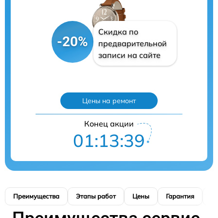
Скидка по
-20%
предварительной
записи на сайте
Цены на ремонт
Конец акции
01:13:38
Преимущества
Этапы работ
Цены
Гарантия
М