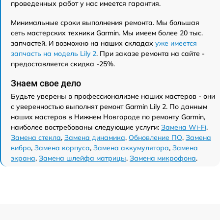
проведенных работ у нас имеется гарантия.
Минимальные сроки выполнения ремонта. Мы большая
сеть мастерских техники Garmin. Мы имеем более 20 тыс.
запчастей. И возможно на наших складах
уже имеется
запчасть на модель Lily 2
. При заказе ремонта на сайте -
предоставляется скидка -25%.
Знаем свое дело
Будьте уверены в профессионализме наших мастеров - они
с уверенностью выполнят ремонт Garmin Lily 2. По данным
наших мастеров в Нижнем Новгороде по ремонту Garmin,
наиболее востребованы следующие услуги:
Замена Wi-Fi
,
Замена стекла
,
Замена динамика
,
Обновление ПО
,
Замена
вибро
,
Замена корпуса
,
Замена аккумулятора
,
Замена
экрана
,
Замена шлейфа матрицы
,
Замена микрофона
.