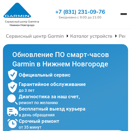
+7 (831) 231-09-76
Ежедневно с 9:00 до 21:00
Сервисный центр Garmin
в
Нижнем Новгороде
Сервисный центр Garmin
Каталог устройств
Ремо
Обновление ПО смарт-часов
Garmin в Нижнем Новгороде
Официальный сервис
Гарантийное обслуживание
до 3 лет
Диагностика за наш счет,
ремонт по желанию
Бесплатный выезд курьера
в день обращения
Срочный ремонт
от 35 минут