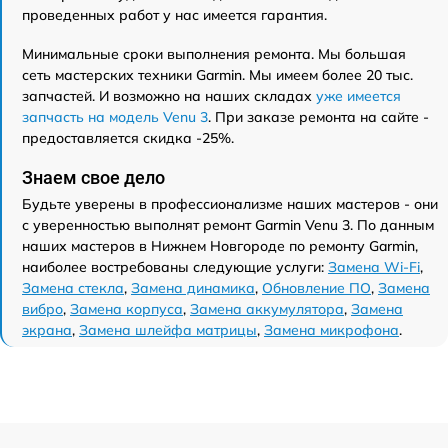
проведенных работ у нас имеется гарантия.
Минимальные сроки выполнения ремонта. Мы большая
сеть мастерских техники Garmin. Мы имеем более 20 тыс.
запчастей. И возможно на наших складах
уже имеется
запчасть на модель Venu 3
. При заказе ремонта на сайте -
предоставляется скидка -25%.
Знаем свое дело
Будьте уверены в профессионализме наших мастеров - они
с уверенностью выполнят ремонт Garmin Venu 3. По данным
наших мастеров в Нижнем Новгороде по ремонту Garmin,
наиболее востребованы следующие услуги:
Замена Wi-Fi
,
Замена стекла
,
Замена динамика
,
Обновление ПО
,
Замена
вибро
,
Замена корпуса
,
Замена аккумулятора
,
Замена
экрана
,
Замена шлейфа матрицы
,
Замена микрофона
.