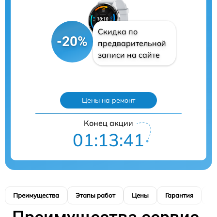
Скидка по
-20%
предварительной
записи на сайте
Цены на ремонт
Конец акции
01:13:40
Преимущества
Этапы работ
Цены
Гарантия
М