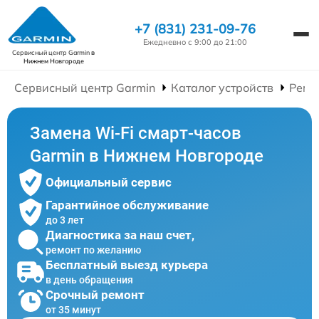
+7 (831) 231-09-76
Ежедневно с 9:00 до 21:00
Сервисный центр Garmin
в
Нижнем Новгороде
Сервисный центр Garmin
Каталог устройств
Ремо
Замена Wi-Fi смарт-часов
Garmin в Нижнем Новгороде
Официальный сервис
Гарантийное обслуживание
до 3 лет
Диагностика за наш счет,
ремонт по желанию
Бесплатный выезд курьера
в день обращения
Срочный ремонт
от 35 минут