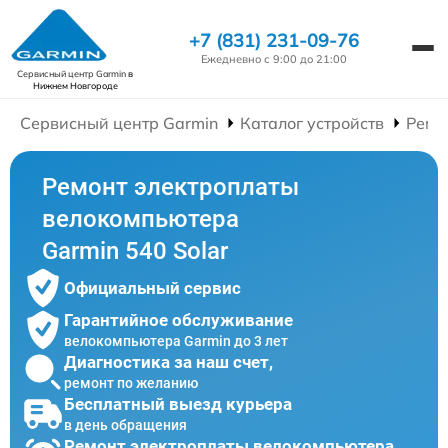
+7 (831) 231-09-76
Ежедневно с 9:00 до 21:00
Сервисный центр Garmin
в
Нижнем Новгороде
Сервисный центр Garmin
Каталог устройств
Ремо
Ремонт электроплаты
велокомпьютера
Garmin 540 Solar
Официальный сервис
Гарантийное обслуживание
велокомпьютера Garmin до 3 лет
Диагностика за наш счет,
ремонт по желанию
Бесплатный выезд курьера
в день обращения
Ремонт электроплаты велокомпьютера