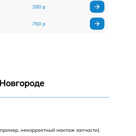
280 р
760 р
1100 р
1140 р
900 р
 Новгороде
440 р
870 р
апример, некорректный монтаж запчасти).