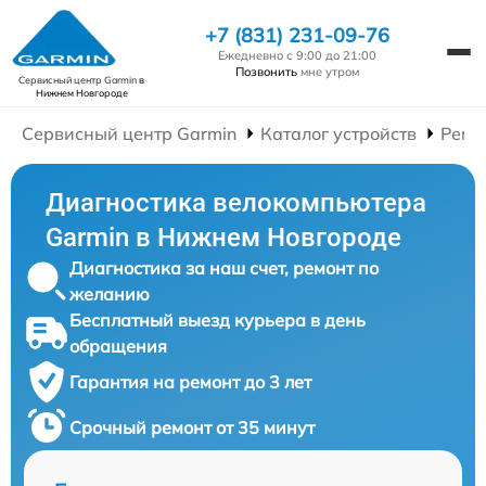
+7 (831) 231-09-76
Ежедневно с 9:00 до 21:00
Позвонить
мне утром
Сервисный центр Garmin
в
Нижнем Новгороде
Сервисный центр Garmin
Каталог устройств
Ремо
Диагностика велокомпьютера
Garmin в Нижнем Новгороде
Диагностика за наш счет, ремонт по
желанию
Бесплатный выезд курьера в день
обращения
Гарантия на ремонт до 3 лет
Срочный ремонт от 35 минут