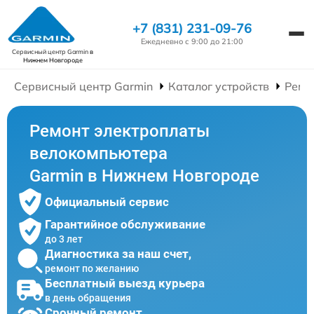
+7 (831) 231-09-76
Ежедневно с 9:00 до 21:00
Сервисный центр Garmin
в
Нижнем Новгороде
Сервисный центр Garmin
Каталог устройств
Ремо
Ремонт электроплаты
велокомпьютера
Garmin в Нижнем Новгороде
Официальный сервис
Гарантийное обслуживание
до 3 лет
Диагностика за наш счет,
ремонт по желанию
Бесплатный выезд курьера
в день обращения
Срочный ремонт