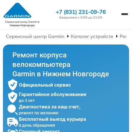
+7 (831) 231-09-76
Ежедневно с 9:00 до 21:00
Сервисный центр Garmin
в
Нижнем Новгороде
Сервисный центр Garmin
Каталог устройств
Ремо
Ремонт корпуса
велокомпьютера
Garmin в Нижнем Новгороде
Официальный сервис
Гарантийное обслуживание
до 3 лет
Диагностика за наш счет,
ремонт по желанию
Бесплатный выезд курьера
в день обращения
Срочный ремонт