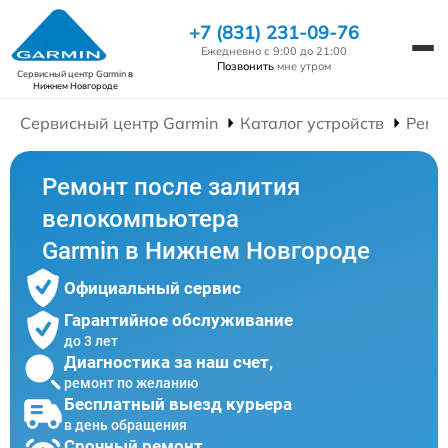
+7 (831) 231-09-76
Ежедневно с 9:00 до 21:00
Позвонить
мне утром
Сервисный центр Garmin
в
Нижнем Новгороде
Сервисный центр Garmin
Каталог устройств
Ремо
Ремонт после залития
велокомпьютера
Garmin в Нижнем Новгороде
Официальный сервис
Гарантийное обслуживание
до 3 лет
Диагностика за наш счет,
ремонт по желанию
Бесплатный выезд курьера
в день обращения
Срочный ремонт