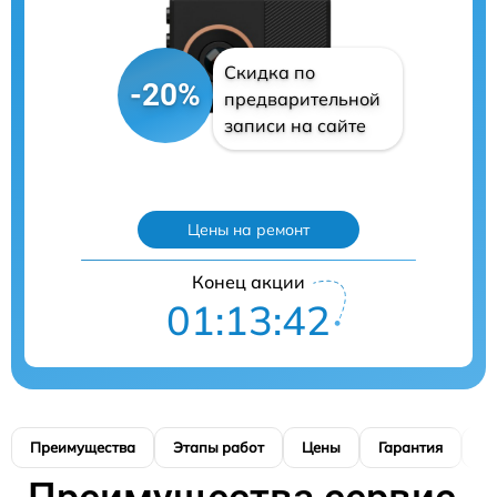
Скидка по
-20%
предварительной
записи на сайте
Цены на ремонт
Конец акции
01:13:41
Преимущества
Этапы работ
Цены
Гарантия
М