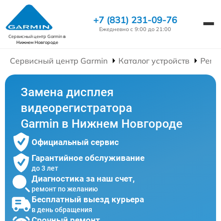
+7 (831) 231-09-76
Ежедневно с 9:00 до 21:00
Сервисный центр Garmin
в
Нижнем Новгороде
Сервисный центр Garmin
Каталог устройств
Ремо
Замена дисплея
видеорегистратора
Garmin в Нижнем Новгороде
Официальный сервис
Гарантийное обслуживание
до 3 лет
Диагностика за наш счет,
ремонт по желанию
Бесплатный выезд курьера
в день обращения
Срочный ремонт